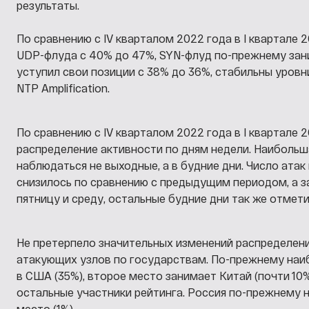
результаты.
По сравнению с IV кварталом 2022 года в I квартале 
UDP-флуда с 40% до 47%, SYN-флуд по-прежнему зани
уступил свои позиции с 38% до 36%, стабильны уровни 
NTP Amplification.
По сравнению с IV кварталом 2022 года в I квартале 
распределение активности по дням недели. Наибольш
наблюдаться не выходные, а в будние дни. Число атак
снизилось по сравнению с предыдущим периодом, а 
пятницу и среду, остальные будние дни так же отмет
Не претерпело значительных изменений распределени
атакующих узлов по государствам. По-прежнему наи
в США (35%), второе место занимает Китай (почти 10%
остальные участники рейтинга. Россия по-прежнему не
место (1%).