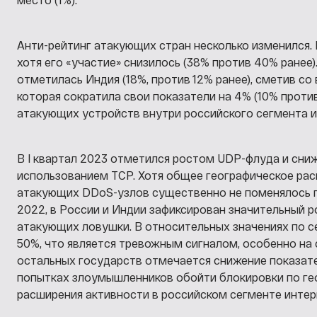
Анти-рейтинг атакующих стран несколько изменился.
хотя его «участие» снизилось (38% против 40% ранее
отметилась Индия (18%, против 12% ранее), сметив с
которая сократила свои показатели на 4% (10% против
атакующих устройств внутри российского сегмента ин
В I квартал 2023 отметился ростом UDP-флуда и сниж
использованием TCP. Хотя общее географическое ра
атакующих DDoS-узлов существенно не поменялось п
2022, в России и Индии зафиксирован значительный ро
атакующих ловушки. В относительных значениях по с
50%, что является тревожным сигналом, особенно на 
остальных государств отмечается снижение показате
попытках злоумышленников обойти блокировки по ге
расширения активности в российском сегменте интер