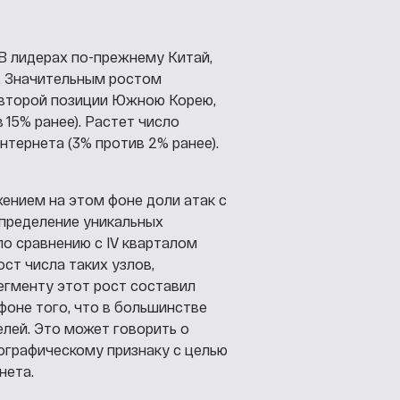
 В лидерах по-прежнему Китай,
). Значительным ростом
о второй позиции Южною Корею,
 15% ранее). Растет число
тернета (3% против 2% ранее).
ением на этом фоне доли атак с
спределение уникальных
о сравнению с IV кварталом
ст числа таких узлов,
егменту этот рост составил
фоне того, что в большинстве
лей. Это может говорить о
ографическому признаку с целью
нета.