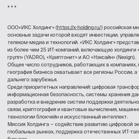
* * *
ООО«ИКС Холдинг»
(
https://x-holding.ru/
) российская м
основные задачи которой входят инвестиции, управле
телеком-медиа и технологий. «ИКС Холдинг» предста
из более чем 25 ИТ-компаний, включающую холдинги 
групп» (YADRO), «Криптонит» и АО «Нэксайн» (Nexign).
Общее число сотрудников, работающих в компаниях, 
география бизнеса охватывает все регионы России, а
дальнего зарубежья.
Среди приоритетных направлений: цифровая трансфо
информационная безопасность, системы хранения дан
разработка и внедрение систем поддержки деятельн
связи, криптография и квантовые вычисления, машинн
технологии блокчейн и искусственный интеллект.
Миссия Холдинга — содействие развитию цифровой эк
глобальных рынках, поддержка отечественных ИТ-тал
бизнеса.