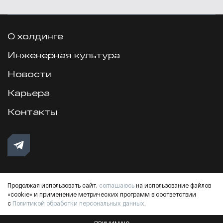
О холдинге
Инженерная культура
Новости
Карьера
Контакты
Продолжая использовать сайт,
соглашаюсь
на использование файлов
«cookie» и применение метрических программ в соответствии
Обработка персональных данных
Кадровый резерв
с
Политикой обработки персональных данных
.
© 2018–2026 ИКС Холдинг