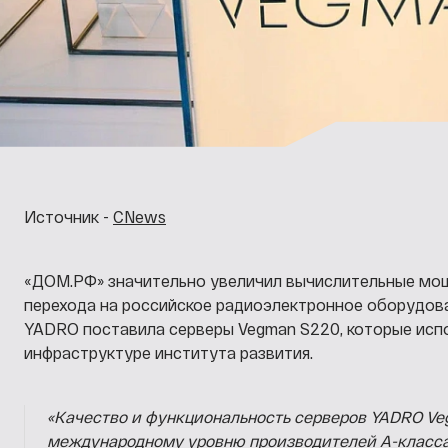
Источник -
CNews
«ДОМ.РФ» значительно увеличил вычислительные мо
перехода на российское радиоэлектронное оборудован
YADRO поставила серверы Vegman S220, которые исп
инфраструктуре института развития.
«Качество и функциональность серверов YADRO Ve
международному уровню производителей А-класса.