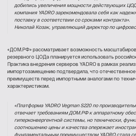
добились увеличения мощности действующих ЦОДо
компания YADRO зарекомендовала себя как надеж
поставку в соответствии со сроками контракта».
Николай Козак, управляющий директор по цифров
«ДОМ.РФ» рассматривает возможность масштабирова
резервного ЦОДа планируется использовать российс
Практика внедрения серверов YADRO в рамках реали
импортозамещению подтвердила, что отечественное
преимуществ перед импортными аналогами по техни
характеристикам.
«Платформа YADRO Vegman S220 по производительн
отвечает требованиям ДОМ.РФ к аппаратному обе
гиперконвергентной системы, но технически, функ
соотношению цены и качества опережает иностра
фундаментальным преимуществом YADRO стала св