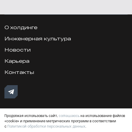
О холдинге
Инженерная культура
Новости
Карьера
Контакты
Продолжая использовать сайт,
соглашаюсь
на использование файлов
«cookie» и применение метрических программ в соответствии
Обработка персональных данных
Кадровый резерв
с
Политикой обработки персональных данных
.
© 2018–2026 ИКС Холдинг