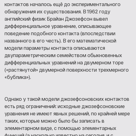
контактов началось ещё до экспериментального
обнаружения их существования. В 1962 году
английский физик Брайан Джозефсон вывел
дифференциальное уравнение, описывающее
поведение подобного контакта (впоследствии
названного в его честь). В его математической
модели параметры контакта описываются
двупараметрическим семейством обыкновенных
дифференциальных уравнений на двумерном торе
(«растянутой» двумерной поверхности трехмерного
«бублика»).
Однако у такой модели джозефсоновских контактов
есть ряд ограничений: исходные джозефсоновские
уравнения не имеют явных решений, по крайней мере
таких, которые можно было бы записать в
элементарном виде, с помощью элементарных
функций (а насколько известно на сегодня, и с