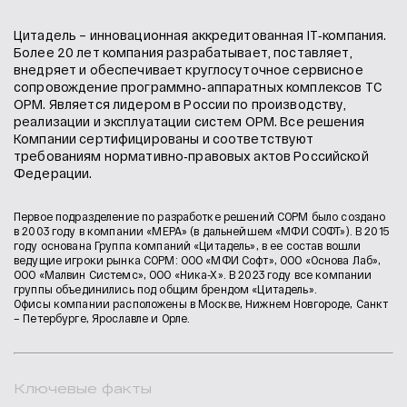
Цитадель – инновационная аккредитованная IT‑компания.
Более 20 лет компания разрабатывает, поставляет,
внедряет и обеспечивает круглосуточное сервисное
сопровождение программно‑аппаратных комплексов ТС
ОРМ. Является лидером в России по производству,
реализации и эксплуатации систем ОРМ. Все решения
Компании сертифицированы и соответствуют
требованиям нормативно‑правовых актов Российской
Федерации.​
Первое подразделение по разработке решений СОРМ было создано
в 2003 году в компании «МЕРА» (в дальнейшем «МФИ СОФТ»). В 2015
году основана Группа компаний «Цитадель», в ее состав вошли
ведущие игроки рынка СОРМ: OOO «МФИ Софт», OOO «Основа Лаб»,
ООО «Малвин Системс», ООО «Ника-Х». В 2023 году все компании
группы объединились под общим брендом «Цитадель».
Офисы компании расположены в Москве, Нижнем Новгороде, Санкт
– Петербурге, Ярославле и Орле.
Ключевые факты