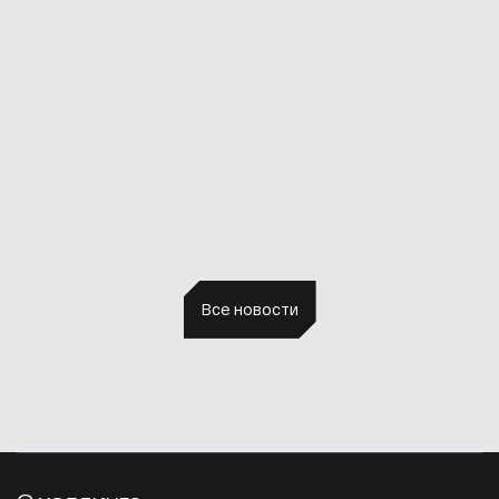
Новости холдинга
ИКС
Цитадель
YADRO
Ростех, «Ростелеком» и «ИКС Холдинг» будут
совместно развивать системы хранения данных
Все новости